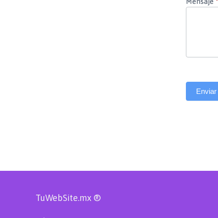
Mensaje
Enviar
TuWebSite.mx ®