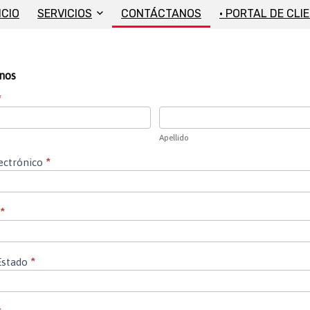
ICIO
SERVICIOS
CONTÁCTANOS
• PORTAL DE CLI
nos
TO
*
Apellido
Apellido
ectrónico
*
*
Estado
*