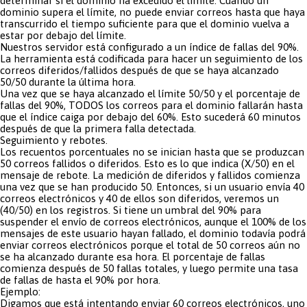
determinar si el dominio ha excedido el lí­mite. Cuando un
dominio supera el límite, no puede enviar correos hasta que haya
transcurrido el tiempo suficiente para que el dominio vuelva a
estar por debajo del lí­mite.
Nuestros servidor está configurado a un índice de fallas del 90%.
La herramienta está codificada para hacer un seguimiento de los
correos diferidos/fallidos después de que se haya alcanzado
50/50 durante la última hora.
Una vez que se haya alcanzado el límite 50/50 y el porcentaje de
fallas del 90%, TODOS los correos para el dominio fallarán hasta
que el í­ndice caiga por debajo del 60%. Esto sucederá 60 minutos
después de que la primera falla detectada.
Seguimiento y rebotes.
Los recuentos porcentuales no se inician hasta que se produzcan
50 correos fallidos o diferidos. Esto es lo que indica (X/50) en el
mensaje de rebote. La medición de diferidos y fallidos comienza
una vez que se han producido 50. Entonces, si un usuario envía 40
correos electrónicos y 40 de ellos son diferidos, veremos un
(40/50) en los registros. Si tiene un umbral del 90% para
suspender el enví­o de correos electrónicos, aunque el 100% de los
mensajes de este usuario hayan fallado, el dominio todavía podrá
enviar correos electrónicos porque el total de 50 correos aún no
se ha alcanzado durante esa hora. El porcentaje de fallas
comienza después de 50 fallas totales, y luego permite una tasa
de fallas de hasta el 90% por hora.
Ejemplo:
Digamos que está intentando enviar 60 correos electrónicos, uno