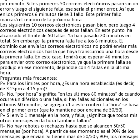
por minuto. Si los primeros 50 correos electrónicos pasan sin un
error y luego el siguiente falla, ese sería el primer error. Así que
en los primeros 6 minutos tiene 1 fallo. Este primer fallo
marcará el reinicio de la próxima hora.
Los siguientes 10 correos electrónicos pasan bien, pero luego 4
correos electrónicos después de esos fallan. En este punto, ha
alcanzado el lí­mite de 50 fallas. Ya han pasado 20 minutos en
total. Sin embargo, la primera falla fue a los 6 minutos. El
dominio que envía los correos electrónicos no podrá enviar más
correos electrónicos hasta que haya transcurrido una hora desde
la primera falla. En este caso, tendrá que esperar 46 minutos
para enviar otro correo electrónico, ya que la primera falla se
produjo en ese momento, dejándole con 4 fallas en la última
hora.
Preguntas más frecuentes:
P= Para los límites por hora, ¿Es una hora establecida (es decir,
de 3:15pm a 4:15 pm)?
R= No, “por hora” significa “en los últimos 60 minutos” de cuando
ocurre un diferido o una falla, si hay fallas adicionales en los
últimos 60 minutos, se agrega +1 a este conteo. La ‘hora’ se basa
en el primer error (que lo mantiene por encima de 50/50).
P= Si enví­o 1 mensaje en la hora, y falla, ¿significa que todos mis
otros mensajes en la hora también fallan?
R= No hay rebotes o rechazos hasta que se alcancen 50/50
mensajes (por hora). A partir de ese momento es el 90% de los
mensajes que enví­an. Si tienen mas de 50/50 y 90%, los mensajes