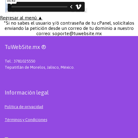
Regresar al menú ▲
*Si no sabes el usuario y/ó contraseña de tu cPanel, solicítalos
enviando la petición desde un correo de tu dominio a nuestro
correo: soporte@tuwebsite.mx
TuWebSite.mx ®
Tel.: 3781025550
Tepatitlán de Morelos, Jalisco, México.
Información legal
Política de privacidad
Términos y Condiciones