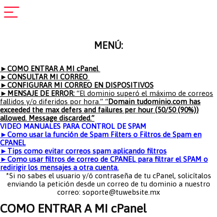
MENÚ:
►COMO ENTRAR A MI cPanel
►CONSULTAR MI CORREO
►CONFIGURAR MI CORREO EN DISPOSITIVOS
►MENSAJE DE ERROR:
“El dominio superó el máximo de correos
fallidos y/o diferidos por hora.” “
Domain tudominio.com has
exceeded the max defers and failures per hour (50/50 (90%))
allowed. Message discarded.”
VIDEO MANUALES PARA CONTROL DE SPAM
►Como usar la función de Spam Filters o Filtros de Spam en
CPANEL
►Tips como evitar correos spam aplicando filtros
►Como usar filtros de correo de CPANEL para filtrar el SPAM o
redirigir los mensajes a otra cuenta.
*Si no sabes el usuario y/ó contraseña de tu cPanel, solicítalos
enviando la petición desde un correo de tu dominio a nuestro
correo: soporte@tuwebsite.mx
COMO ENTRAR A MI cPanel