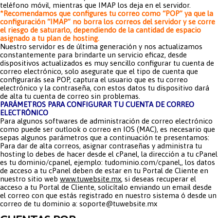
teléfono móvil, mientras que IMAP los deja en el servidor.
*Recomendamos que configures tu correo como “POP” ya que la
configuración “IMAP” no borra los correos del servidor y se corre
el riesgo de saturarlo, dependiendo de la cantidad de espacio
asignado a tu plan de hosting.
Nuestro servidor es de última generación y nos actualizamos
constantemente para brindarte un servicio eficaz, desde
dispositivos actualizados es muy sencillo configurar tu cuenta de
correo electrónico, solo asegurate que el tipo de cuenta que
configurarás sea POP, captura el usuario que es tu correo
electrónico y la contraseña, con estos datos tu dispositivo dará
de alta tu cuenta de correo sin problemas.
PARÁMETROS PARA CONFIGURAR TU CUENTA DE CORREO
ELECTRÓNICO
Para algunos softwares de administración de correo electrónico
como puede ser outlook o correo en IOS (MAC), es necesario que
sepas algunos parámetros que a continuación te presentamos:
Para dar de alta correos, asignar contraseñas y administra tu
hosting lo debes de hacer desde el cPanel, la dirección a tu cPanel
es tu dominio/cpanel, ejemplo: tudominio.com/cpanel,, los datos
de acceso a tu cPanel deben de estar en tu Portal de Cliente en
nuestro sitio web
www.tuwebsite.mx
, si deseas recuperar el
acceso a tu Portal de Cliente, solicítalo enviando un email desde
el correo con que estás registrado en nuestro sistema ó desde un
correo de tu dominio a: soporte@tuwebsite.mx