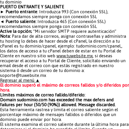
tu dominio
PUERTO ENTRANTE Y SALIENTE
► Puerto entrante
: Introduzca 993 (Con conexión SSL),
recomendamos siempre ponga con conexión SSL
◄ Puerto saliente:
Introduzca 465 (Con conexión SSL)
recomendamos siempre ponga con conexión SSL
Active la opción;
“Mi servidor SMTP requiere autenticación”
Nota:
Para dar de alta correos, asignar contraseñas y administra
tu hosting lo debes de hacer desde el cPanel, la dirección a tu
cPanel es tu dominio/cpanel, ejemplo: tudominio.com/cpanel,,
los datos de acceso a tu cPanel deben de estar en tu Portal de
Cliente en nuestro sitio web
www.tuwebsite.mx
, si deseas
recuperar el acceso a tu Portal de Cliente, solicítalo enviando un
email desde el correo con que estás registrado en nuestro
sistema ó desde un correo de tu dominio a:
soporte@tuwebsite.mx
Regresar al menú ▲
El dominio superó el máximo de correos fallidos y/o diferidos por
hora.
Límites máximos de correo fallido/diferido:
Domain sudominio.com has exceeded the max defers and
failures per hour (50/50 (90%)) allowed. Message discarded.
Esta herramienta rastrea y limita el correo saliente según el
porcentaje máximo de mensajes fallidos o diferidos que un
dominio puede enviar por hora.
El sistema examina el correo saliente durante la última hora para