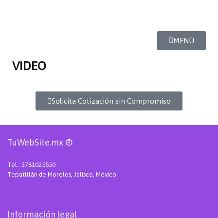
MENÚ
VIDEO
Solicita Cotización sin Compromiso
TuWebSite.mx ®
Tel.: 3781025550
Tepatitlán de Morelos, Jalisco, México.
Información legal