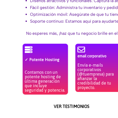
Diseños atractivos y funcionales: Captura la a
Fácil gestión: Administra tu inventario y pedid
Optimización móvil: Asegúrate de que tu tiend
Soporte continuo: Estamos aquí para ayudart
No esperes más, ¡haz que tu negocio brille en el
email corporativo
✓ Potente Hosting
Envía e-mails
corporativos
Contamos con un
(@tuempresa) para
potente hosting de
afianzar la
última generación
credibilidad de tu
que incluye
proyecto.
seguridad y potencia.
VER TESTIMONIOS