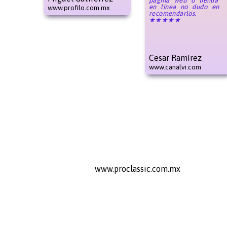
página web ó tienda
en línea no dudo en
www.profilo.com.mx
recomendarlos.
★★★★★
Cesar Ramírez
www.canalvi.com
www.proclassic.com.mx