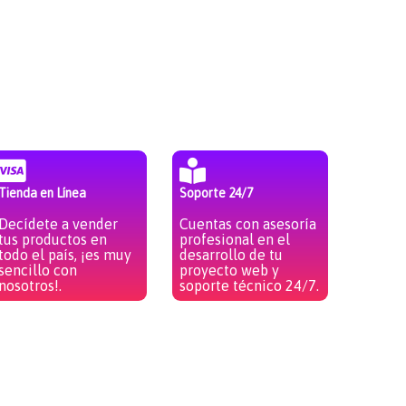
Tienda en Línea
Soporte 24/7
Decídete a vender
Cuentas con asesoría
tus productos en
profesional en el
todo el país, ¡es muy
desarrollo de tu
sencillo con
proyecto web y
nosotros!.
soporte técnico 24/7.