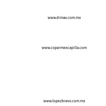
www.dimax.com.mx
www.coparmexcapilla.com
www.lopezbravo.com.mx