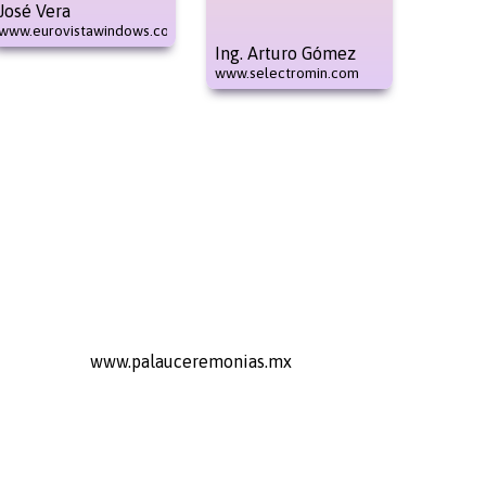
José Vera
www.eurovistawindows.com
Ing. Arturo Gómez
www.selectromin.com
www.palauceremonias.mx