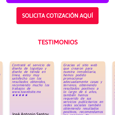
SOLICITA COTIZACIÓN AQUÍ
TESTIMONIOS
Contraté el servicio de
Gracias al sitio web
diseño de logotipo y
que crearon para
diseño de tienda en
nuestra inmobiliaria,
i
línea, estoy muy
hemos podido
satisfecho con los
promocionar
resultados obtenidos,
adecuadamente casas y
recomiendo mucho los
terrenos, obteniendo
trabajos de
resultados positivos a
www.tuwebsite.mx
lo largo de 6 años,
★★★★★
también hemos
requerido de sus
servicios publicitarios en
redes sociales también
obteniendo resultados
positivos, recomendamos
José Antonio Santoy